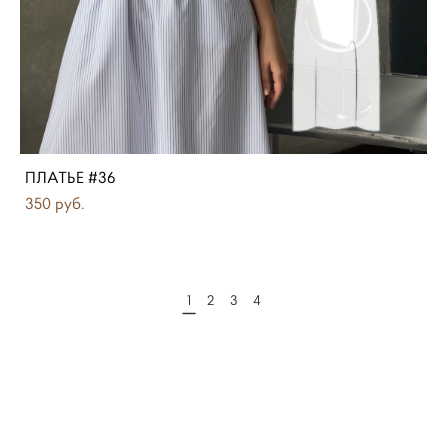
ПЛАТЬЕ #36
350 pуб.
1
2
3
4