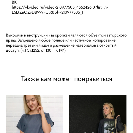
ВК
https://vkvideo.ru/video-210977505_456242610?list=ln-
L5LtZnOZvDB999FCtR&pl=-210977505_1
Выкройки и инструкции к выкройкам являются объектом авторского
права. Запрещено любое полное или частичное копирование,
передача третьим лицам и размещение материалов в открытый
доступ. (ч.1 Ст.1252, ст 1301 ГК РФ)
Также вам может понравиться