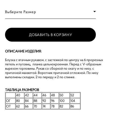
Выберите Размер
ДОБАВИТЬ В КОРЗИНУ
ОПИСАНИЕ ИЗДЕЛИЯ:
Блузка с втачным рукавом, с застежкой по центру на 6 прорезных
петель и пуговиц, планка цельнокроенная. Перед с V-образным
вырезом горловины. Рукав со сборкой по окату и по низу, с
притачной манжетой. Воротник притачной отложной. По низу
выполнены складки, 2 по переду и 2 по спинке.
ТАБЛИЦА РАЗМЕРОВ
40
42
44
46
48
50
52
ОГ
80
84
88
92
96
100
104
ОТ
62
66
70
74
78
82
86