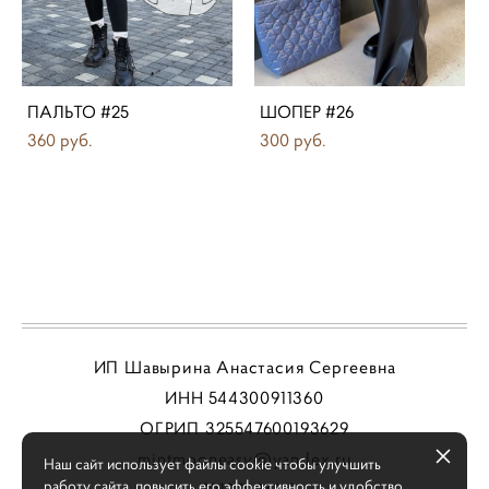
ПАЛЬТО #25
ШОПЕР #26
360 pуб.
300 pуб.
ИП Шавырина Анастасия Сергеевна
ИНН 544300911360
ОГРИП 325547600193629
mintmooneasy@yandex.ru
Наш сайт использует файлы cookie чтобы улучшить
работу сайта, повысить его эффективность и удобство.