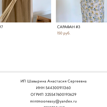
#7
САРАФАН #3
150 pуб.
ИП Шавырина Анастасия Сергеевна
ИНН 544300911360
ОГРИП 325547600193629
mintmooneasy@yandex.ru