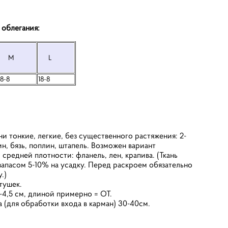
 облегания:
M
L
18-8
18-8
ни тонкие, легкие, без существенного растяжения: 2-
н, бязь, поплин, штапель. Возможен вариант
 средней плотности: фланель, лен, крапива. (Ткань
апасом 5-10% на усадку. Перед раскроем обязательно
.)
атушек.
-4,5 см, длиной примерно = ОТ.
 (для обработки входа в карман) 30-40см.