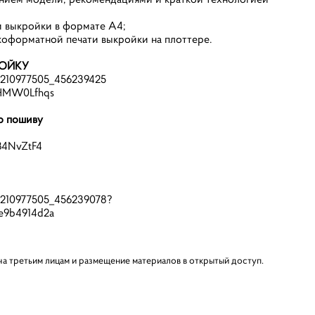
и выкройки в формате А4;
коформатной печати выкройки на плоттере.
РОЙКУ
-210977505_456239425
mHMW0Lfhqs
о пошиву
34NvZtF4
o-210977505_456239078?
e9b4914d2a
а третьим лицам и размещение материалов в открытый доступ.