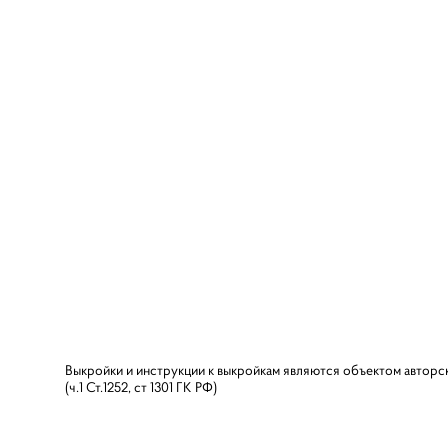
Выкройки и инструкции к выкройкам являются объектом авторс
(ч.1 Ст.1252, ст 1301 ГК РФ)