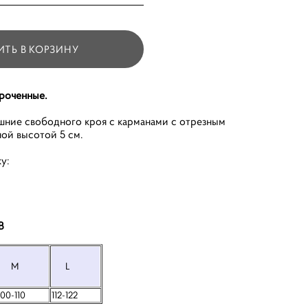
ИТЬ В КОРЗИНУ
роченные.
ние свободного кроя с карманами с отрезным
ой высотой 5 см.
у:
В
M
L
100-110
112-122