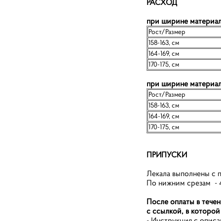
РАСХОД
при ширине материал
Рост/Размер
158-163, см
164-169, см
170-175, см
при ширине материал
Рост/Размер
158-163, см
164-169, см
170-175, см
ПРИПУСКИ
Лекала выполнены с п
По нижним срезам - 
После оплаты в течен
с ссылкой, в которой
- Инструкция с опис