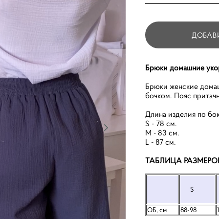
ДОБАВ
Брюки домашние уко
Брюки женские домаш
бочком. Пояс притачн
Длина изделия по бок
S - 78 см.
M - 83 см.
L - 87 см.
ТАБЛИЦА РАЗМЕРО
S
ОБ, см
88-98