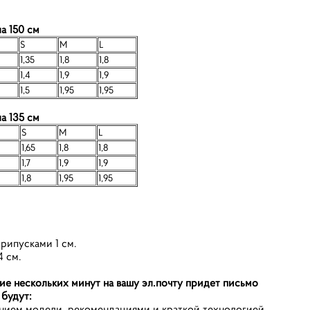
а 150 см
S
M
L
1,35
1,8
1,8
1,4
1,9
1,9
1,5
1,95
1,95
а 135 см
S
M
L
1,65
1,8
1,8
1,7
1,9
1,9
1,8
1,95
1,95
рипусками 1 см.
4 см.
ие нескольких минут на вашу эл.почту придет письмо
 будут:
анием модели, рекомендациями и краткой технологией