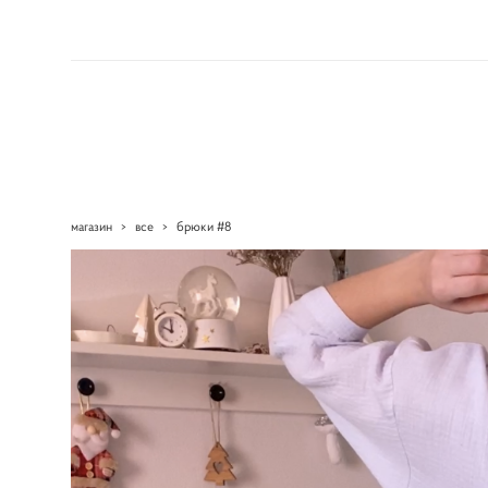
магазин
>
все
>
брюки #8