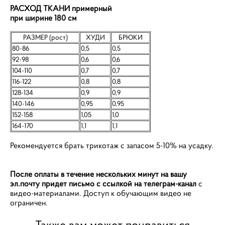
РАСХОД ТКАНИ примерный
при ширине 180 см
РАЗМЕР (рост)
ХУДИ
БРЮКИ
80-86
0,5
0,5
92-98
0,6
0,6
104-110
0,7
0,7
116-122
0,8
0,8
128-134
0,9
0,9
140-146
0,95
0,95
152-158
1,05
1,0
164-170
1,1
1,1
Рекомендуется брать трикотаж с запасом 5-10% на усадку.
После оплаты в течение нескольких минут на вашу
эл.почту придет письмо с ссылкой на телеграм-канал
с
видео-материалами. Доступ к обучающим видео не
ограничен.
Также вам может понравиться