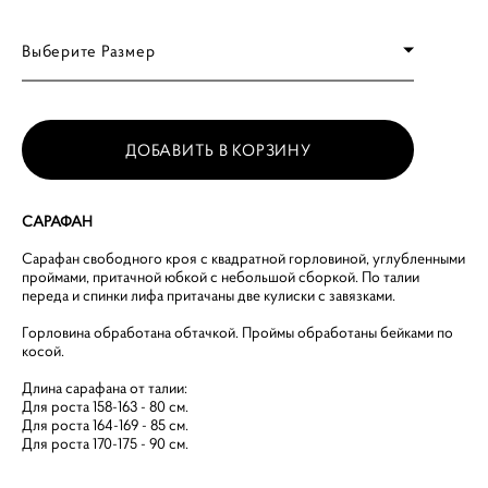
Выберите Размер
ДОБАВИТЬ В КОРЗИНУ
САРАФАН
Сарафан свободного кроя с квадратной горловиной, углубленными
проймами, притачной юбкой с небольшой сборкой. По талии
переда и спинки лифа притачаны две кулиски с завязками.
Горловина обработана обтачкой. Проймы обработаны бейками по
косой.
Длина сарафана от талии:
Для роста
158-163 - 8
0 см.
Для роста
164-169 - 85
см.
Для роста
170-175 - 90
см.