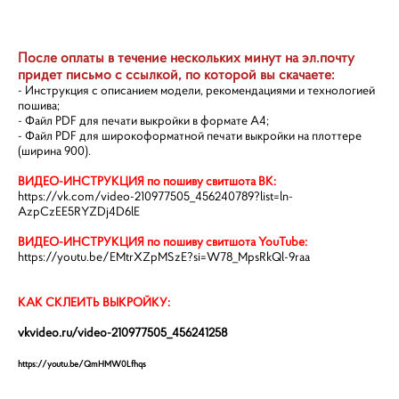
После оплаты в течение нескольких минут на эл.почту
придет письмо с ссылкой, по которой вы скачаете:
- Инструкция с описанием модели, рекомендациями и технологией
пошива;
- Файл PDF для печати выкройки в формате А4;
- Файл PDF для широкоформатной печати выкройки на плоттере
(ширина 900).
ВИДЕО-ИНСТРУКЦИЯ по пошиву свитшота ВК:
https://vk.com/video-210977505_456240789?list=ln-
AzpCzEE5RYZDj4D6lE
ВИДЕО-ИНСТРУКЦИЯ по пошиву свитшота YouTube:
https://youtu.be/EMtrXZpMSzE?si=W78_MpsRkQl-9raa
КАК СКЛЕИТЬ ВЫКРОЙКУ:
vkvideo.ru/video-210977505_456241258
https://youtu.be/QmHMW0Lfhqs