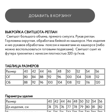
ДОБАВИТЬ В КОРЗИНУ
ВЫКРОЙКА СВИТШОТА-РЕГЛАН
Свитшот большого объема, прямого силуэта. Рукав реглан.
Горловина округлая, обработана бейкой из кашкорсе. Низ изделия
и низ рукавов обработаны поясом и манжетами из кашкорсе (либо
можно воспользоваться готовыми подвязами). Свитшот сшит из
футера трехнитки с начесом плотностью 320 гр/м.кв.
ТАБЛИЦА РАЗМЕРОВ
Размер
40
42
44
46
48
50
52
54
56
ОГ
80
84
88
92
96
100
104
108
112
ОБ
88
92
96
100
104
108
112
116
120
Параметры зделия
Размер
40
42
44
46
48
50
52
54
56
Дл.изделия, см
74
75
76
77
78
79
80
81
82