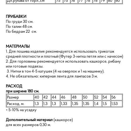
Дл.рукава от горл.,см
75
75
76
77
78
78
79
80
80
ПРИБАВКИ
По груди 30 см.
По талии 48 см.
По бедрам 22 см.
МАТЕРИАЛЫ
1. Для пошива изделия рекомендуется использовать трикотаж
средней плотности и плотный (Футер 3-нитка петля или с начесом)
2. Для горловины рекомендуется использовать кашкорсе, рибану
или готовые подвязы.
3. Нитки в тон 4-5 катушек (4 на оверлок и 1 на машинку).
4. Не обязательно: киперная лента для лампасов 3 м.
РАСХОД
при ширине 180 см.
Размер
40
42
44
46
48
50
52
54
56
Расход, м.
1,3
1,3
1,3
1,33
1,35
1,35
1,4
1,5
1,53
+ 5-10% на усадку
Дополнительный материал
(кашкорсе)
для всех размеров 0,30 м.