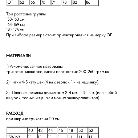
ОТ
62
66
70
74
78
82
86
Три ростовые группы:
158-163 см.
164-169 см.
170-175 см.
При выборе размера стоит ориентироваться на мерку ОГ.
МАТЕРИАЛЫ
1) Рекомендованные материалы:
трикотаж кашкорсе, лапша плотностью 200-260 гр/м.кв.
2)Нитки 4-5 катушек (4 на оверлок, 1 – на машинку).
3) Шляпная резинка диаметром 2-4 мм - 1,3-1,5 м. (или любой
шнурок, тесьма и т.д., чем можно зашнуровать топ)
РАСХОД
при ширине трикотажа 110 см
40
42
44
46
48
50
52
158-163
1,1
1,1
1,1
1,1
1,1
1,1
1,1