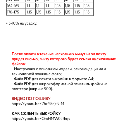
164-169
1,1
1,1
1,1
1,15
1,15
1,15
1,15
170-175
1,15
1,15
1,15
1,15
1,15
1,15
1,15
+ 5-10% на усадку.
После оплаты в течение нескольких минут на эл.почту
придет письмо, внизу которого будет ссылка на скачивание
файлов:
- Инструкция с описанием модели, рекомендациями и
технологией пошива c фото;
- Файл PDF для печати выкройки в формате А4;
- Файл PDF для широкоформатной печати выкройки на
плоттере (ширина 900).
ВИДЕО ПО ПОШИВУ
https://youtu.be/7brY5cjtN-M
КАК СКЛЕИТЬ ВЫКРОЙКУ
https://youtu.be/QmHMW0Lfhqs