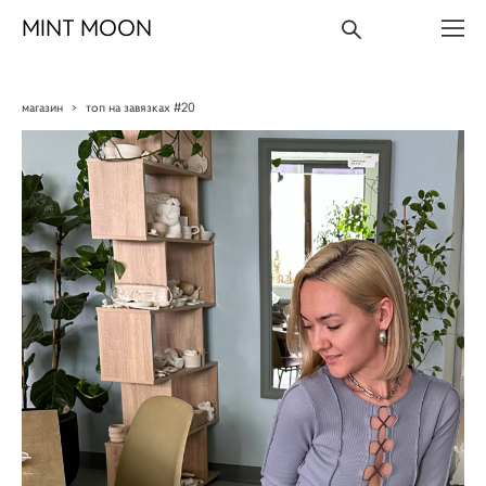
MINT MOON
магазин
>
топ на завязках #20